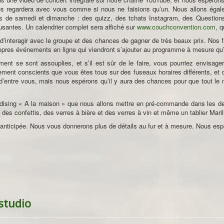
es regardera avec vous comme si nous ne faisions qu’un. Nous allons égal
s de samedi et dimanche : des quizz, des tchats Instagram, des Questions/
santes. Un calendrier complet sera affiché sur
www.couchconvention.com
, 
d’interagir avec le groupe et des chances de gagner de très beaux prix. Nos
ropres événements en ligne qui viendront s’ajouter au programme à mesure qu’i
ment se sont assouplies, et s’il est sûr de le faire, vous pourriez envisa
nt conscients que vous êtes tous sur des fuseaux horaires différents, et q
ns d’entre vous, mais nous espérons qu’il y aura des chances pour que tout le
sing « A la maison » que nous allons mettre en pré-commande dans les deu
, des confettis, des verres à bière et des verres à vin et même un tablier Mari
e » anticipée. Nous vous donnerons plus de détails au fur et à mesure. Nous esp
studio