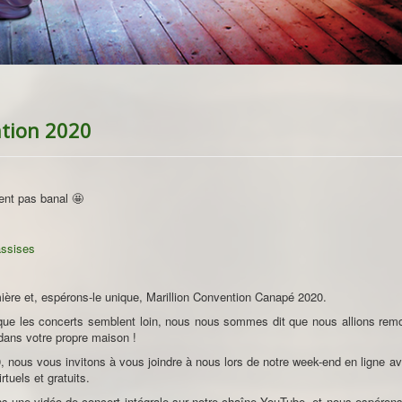
ntion 2020
ment pas banal
🤩
re et, espérons-le unique, Marillion Convention Canapé 2020.
que les concerts semblent loin, nous nous sommes dit que nous allions remo
ans votre propre maison !
 nous vous invitons à vous joindre à nous lors de notre week-end en ligne av
tuels et gratuits.
s une vidéo de concert intégrale sur notre chaîne YouTube, et nous espérons