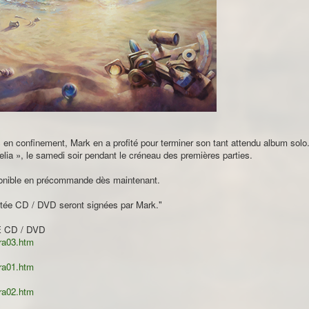
ns en confinement, Mark en a profité pour terminer son tant attendu album s
elia », le samedi soir pendant le créneau des premières parties.
sponible en précommande dès maintenant.
mitée CD / DVD seront signées par Mark."
E CD / DVD
ra03.htm
ra01.htm
ra02.htm