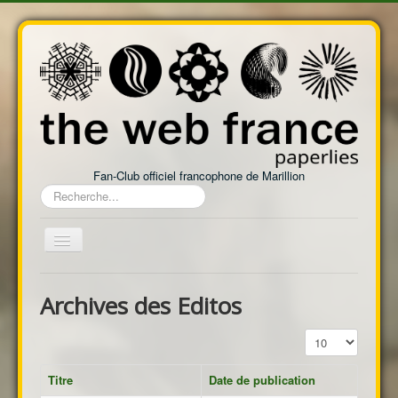
Fan-Club officiel francophone de Marillion
Rechercher
Basculer
la
navigation
Accueil
Archives des Editos
Actualités
Affichage #
Marillion
Discographie
Titre
Date de publication